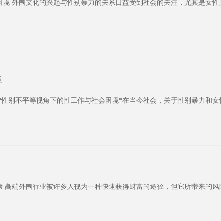
困境 外围文化的兴起与性别暴力的关系日益受到社会的关注，尤其是女性
境
* *性别不平等视角下的性工作与社会困境*在当今社会，关于性别暴力和
康 高端外围行业被许多人视为一种快速获得财富的途径，但它所带来的风