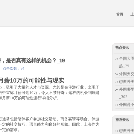
首页
上
热点资讯
全国大圈
薪，是否真有这样的机会？_19
起_75
:48 点击次数：94
外围要交
月薪10万的可能性与现实
想做外
心，吸引了大量的人才与资源。尤其是在伴游行业，出现了
外围哪里
告中宣称月薪可达10万，令人不禁好奇：这样的机会到底是
_302
和月薪10万的可能性进行详细分析。
外围是
它通常包括陪伴客户参加社交活动、商务宴请等场合。伴游
推荐资讯
一定的社交技巧、语言能力和良好的形象。因此，上海作为
一定的需求。
想做外