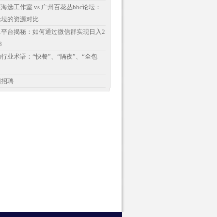
海选工作室 vs 广州百花丛bhc论坛‌：
论坛的资源对比
单平台揭秘：如何通过微信群实现日入2
8
行业术语：“快餐”、“隔夜”、“全包
围招聘