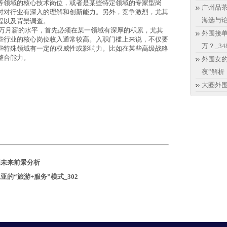
等领域的核心技术岗位，或者是某些特定领域的专家型岗
‌广州品茶
时对行业有深入的理解和创新能力。另外，竞争激烈，尤其
海选与
程以及背景调查。
万月薪的水平，首先必须在某一领域有深厚的积累，尤其
外围接
些行业的核心岗位收入通常较高。入职门槛上来说，不仅要
万？_34
些特殊领域有一定的权威性或影响力。比如在某些高级战略
整合能力。
外围女的
夜”解析
大圈外
围未来前景分析
的“旅游+服务”模式_302