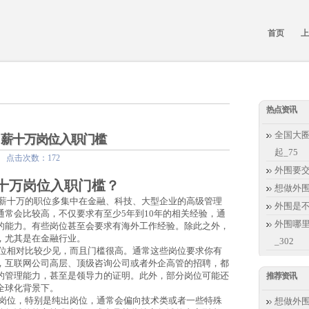
首页
上
热点资讯
全国大圈
月薪十万岗位入职门槛
起_75
:59 点击次数：172
外围要交
十万岗位入职门槛？
想做外
薪十万的职位多集中在金融、科技、大型企业的高级管理
外围是
常会比较高，不仅要求有至少5年到10年的相关经验，通
外围哪里
的能力。有些岗位甚至会要求有海外工作经验。除此之外，
，尤其是在金融行业。
_302
位相对比较少见，而且门槛很高。通常这些岗位要求你有
，互联网公司高层、顶级咨询公司或者外企高管的招聘，都
的管理能力，甚至是领导力的证明。此外，部分岗位可能还
推荐资讯
全球化背景下。
岗位，特别是纯出岗位，通常会偏向技术类或者一些特殊
想做外